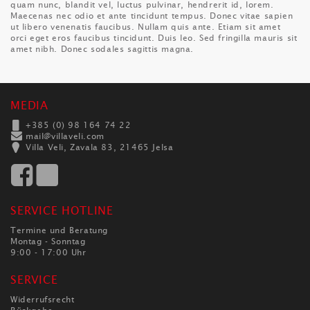
quam nunc, blandit vel, luctus pulvinar, hendrerit id, lorem.
Maecenas nec odio et ante tincidunt tempus. Donec vitae sapien
ut libero venenatis faucibus. Nullam quis ante. Etiam sit amet
orci eget eros faucibus tincidunt. Duis leo. Sed fringilla mauris sit
amet nibh. Donec sodales sagittis magna.
MEDIA
+385 (0) 98 164 74 22
mail@villaveli.com
Villa Veli, Zavala 83, 21465 Jelsa
SERVICE HOTLINE
Termine und Beratung
Montag - Sonntag
9:00 - 17:00 Uhr
SERVICE
Widerrufsrecht