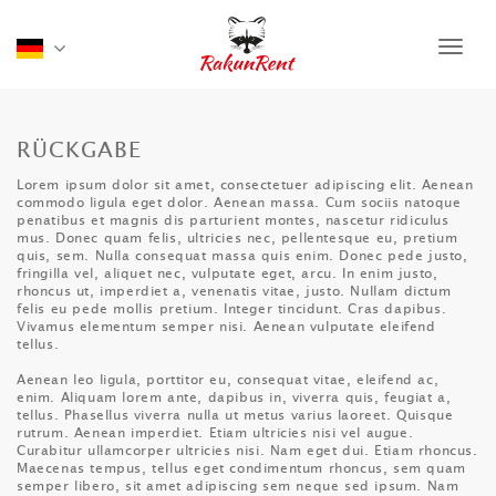
Navig
RÜCKGABE
Lorem ipsum dolor sit amet, consectetuer adipiscing elit. Aenean
commodo ligula eget dolor. Aenean massa. Cum sociis natoque
penatibus et magnis dis parturient montes, nascetur ridiculus
mus. Donec quam felis, ultricies nec, pellentesque eu, pretium
quis, sem. Nulla consequat massa quis enim. Donec pede justo,
fringilla vel, aliquet nec, vulputate eget, arcu. In enim justo,
rhoncus ut, imperdiet a, venenatis vitae, justo. Nullam dictum
felis eu pede mollis pretium. Integer tincidunt. Cras dapibus.
Vivamus elementum semper nisi. Aenean vulputate eleifend
tellus.
Aenean leo ligula, porttitor eu, consequat vitae, eleifend ac,
enim. Aliquam lorem ante, dapibus in, viverra quis, feugiat a,
tellus. Phasellus viverra nulla ut metus varius laoreet. Quisque
rutrum. Aenean imperdiet. Etiam ultricies nisi vel augue.
Curabitur ullamcorper ultricies nisi. Nam eget dui. Etiam rhoncus.
Maecenas tempus, tellus eget condimentum rhoncus, sem quam
semper libero, sit amet adipiscing sem neque sed ipsum. Nam